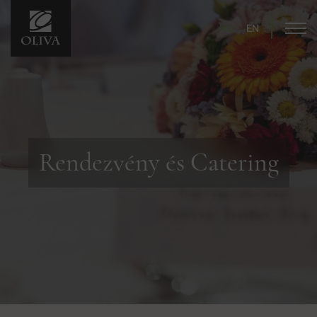
HU
EN
Rendezvény és Catering