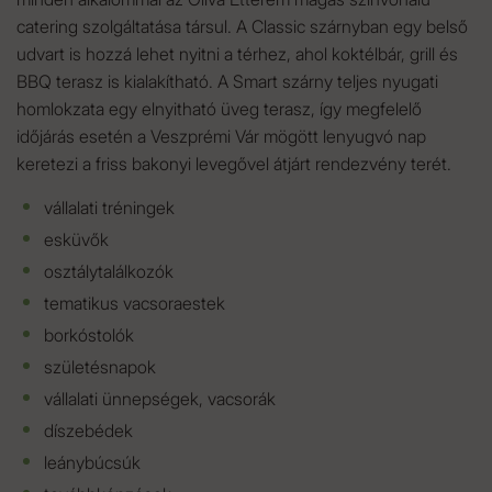
catering szolgáltatása társul. A Classic szárnyban egy belső
udvart is hozzá lehet nyitni a térhez, ahol koktélbár, grill és
BBQ terasz is kialakítható. A Smart szárny teljes nyugati
homlokzata egy elnyitható üveg terasz, így megfelelő
időjárás esetén a Veszprémi Vár mögött lenyugvó nap
keretezi a friss bakonyi levegővel átjárt rendezvény terét.
vállalati tréningek
esküvők
osztálytalálkozók
tematikus vacsoraestek
borkóstolók
születésnapok
vállalati ünnepségek, vacsorák
díszebédek
leánybúcsúk