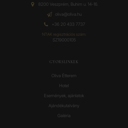
8200 Veszprém, Buhim u. 14-16.
oliva@oliva.hu
+36 20 433 7737
NTAK regisztrációs szám:
SZ19000105
GYORSLINKEK
Oliva Étterem
Hotel
Események, ajánlatok
Ajándékutalvány
Galéria