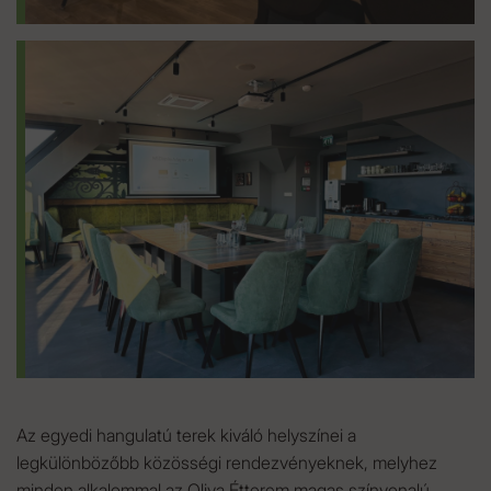
Az egyedi hangulatú terek kiváló helyszínei a
legkülönbözőbb közösségi rendezvényeknek, melyhez
minden alkalommal az Oliva Étterem magas színvonalú