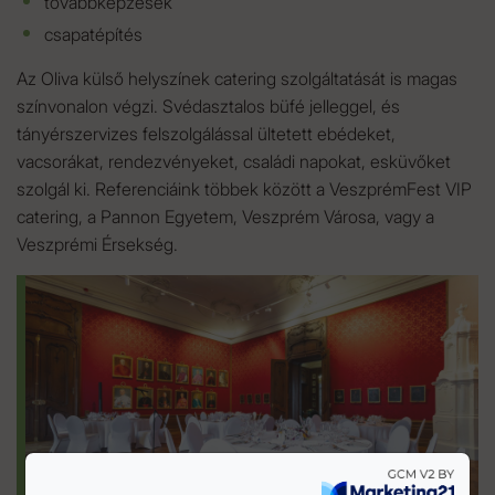
továbbképzések
csapatépítés
Az Oliva külső helyszínek catering szolgáltatását is magas
színvonalon végzi. Svédasztalos büfé jelleggel, és
tányérszervizes felszolgálással ültetett ebédeket,
vacsorákat, rendezvényeket, családi napokat, esküvőket
szolgál ki. Referenciáink többek között a VeszprémFest VIP
catering, a Pannon Egyetem, Veszprém Városa, vagy a
Veszprémi Érsekség.